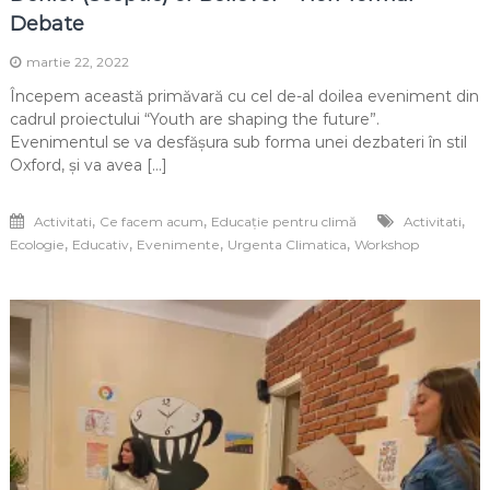
Debate
martie 22, 2022
Începem această primăvară cu cel de-al doilea eveniment din
cadrul proiectului “Youth are shaping the future”.
Evenimentul se va desfășura sub forma unei dezbateri în stil
Oxford, și va avea […]
,
,
,
Activitati
Ce facem acum
Educație pentru climă
Activitati
,
,
,
,
Ecologie
Educativ
Evenimente
Urgenta Climatica
Workshop