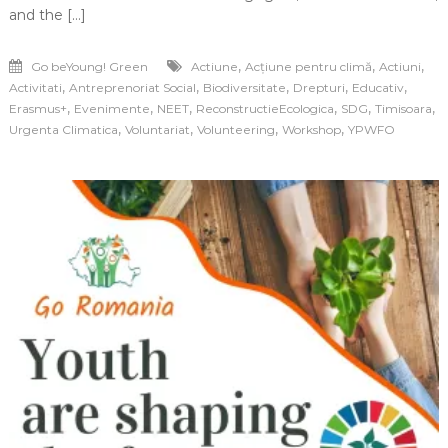
and the […]
,
,
,
Go beYoung! Green
Actiune
Acțiune pentru climă
Actiuni
,
,
,
,
,
Activitati
Antreprenoriat Social
Biodiversitate
Drepturi
Educativ
,
,
,
,
,
,
Erasmus+
Evenimente
NEET
ReconstructieEcologica
SDG
Timisoara
,
,
,
,
Urgenta Climatica
Voluntariat
Volunteering
Workshop
YPWFO