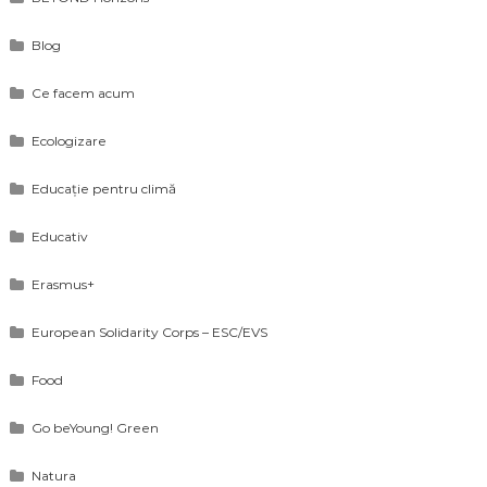
Blog
Ce facem acum
Ecologizare
Educație pentru climă
Educativ
Erasmus+
European Solidarity Corps – ESC/EVS
Food
Go beYoung! Green
Natura