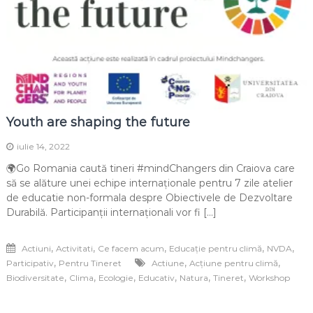
Youth are shaping the future
iulie 14, 2022
🌍Go Romania caută tineri #mindChangers din Craiova care
să se alăture unei echipe internaționale pentru 7 zile atelier
de educatie non-formala despre Obiectivele de Dezvoltare
Durabilă. Participanții internaționali vor fi […]
,
,
,
,
,
Actiuni
Activitati
Ce facem acum
Educație pentru climă
NVDA
,
,
,
Participativ
Pentru Tineret
Actiune
Acțiune pentru climă
,
,
,
,
,
,
Biodiversitate
Clima
Ecologie
Educativ
Natura
Tineret
Workshop