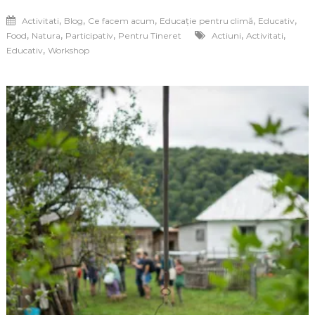
,
,
,
,
,
Activitati
Blog
Ce facem acum
Educație pentru climă
Educativ
,
,
,
,
,
Food
Natura
Participativ
Pentru Tineret
Actiuni
Activitati
,
Educativ
Workshop