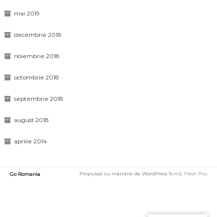
mai 2019
decembrie 2018
noiembrie 2018
octombrie 2018
septembrie 2018
august 2018
aprilie 2014
Propulsat cu mândrie de WordPress
Temă: Flash Pro.
Go Romania
Încarc
o
pagina
nouă