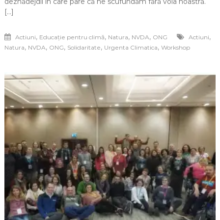
deznădejdii în care pare că ne scufundăm fără voia noastră.
[…]
,
,
,
,
,
Actiuni
Educație pentru climă
Natura
NVDA
ONG
Actiuni
,
,
,
,
,
Natura
NVDA
ONG
Solidaritate
Urgenta Climatica
Workshop