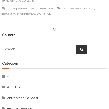
noiembrie 20, 2018
,
,
Antreprenoriat Social
Educativ
Antreprenoriat Social
,
,
Educativ
Evenimente
Workshop
Cautare
Search
Search
for:
Categorii
Actiuni
Activitati
Antreprenoriat Social
BEYOND Horizons