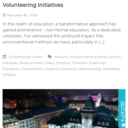
Volunteering Initiatives
februarie 18, 2024
In the realm of education, a transformative approach has
gained prominence – non-formal education. As a dedicated
volunteer, I’ve witnessed the profound impact this
unconventional method can have, particularly in […]
,
,
,
Go beYoung! Green
Actiune
Acțiune pentru climă
Actiuni
,
,
,
,
,
,
Activitati
Biodiversitate
Data
Drepturi
Educativ
Erasmus+
,
,
,
,
,
European
Evenimente
Urgenta Climatica
Volunteering
Workshop
YPWFO