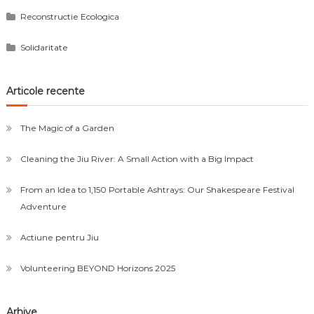
Reconstructie Ecologica
Solidaritate
Articole recente
The Magic of a Garden
Cleaning the Jiu River: A Small Action with a Big Impact
From an Idea to 1,150 Portable Ashtrays: Our Shakespeare Festival
Adventure
Actiune pentru Jiu
Volunteering BEYOND Horizons 2025
Arhive