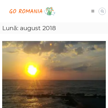
Skip
Go
to
Romania
content
hai
cu
noi
Lună:
august 2018