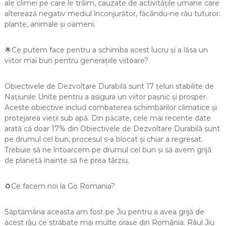
ale climei pe care le trăim, cauzate de activitățile umane care
alterează negativ mediul înconjurător, făcându-ne rău tuturor:
plante, animale și oameni.
🌟Ce putem face pentru a schimba acest lucru și a lăsa un
viitor mai bun pentru generațiile viitoare?
Obiectivele de Dezvoltare Durabilă sunt 17 țeluri stabilite de
Națiunile Unite pentru a asigura un viitor pașnic și prosper.
Aceste obiective includ combaterea schimbărilor climatice și
protejarea vieții sub apă. Din păcate, cele mai recente date
arată că doar 17% din Obiectivele de Dezvoltare Durabilă sunt
pe drumul cel bun, procesul s-a blocat și chiar a regresat.
Trebuie să ne întoarcem pe drumul cel bun și să avem grijă
de planetă înainte să fie prea târziu.
♻️Ce facem noi la Go Romania?
Săptămâna aceasta am fost pe Jiu pentru a avea grijă de
acest râu ce străbate mai multe orașe din România. Râul Jiu