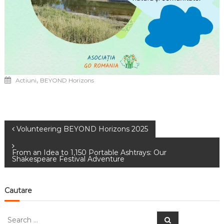
,
Actiuni
BEYOND Horizons
Navigare
Volunteering BEYOND Horizons 2025
în
From an Idea to 1,150 Portable Ashtrays: Our
Shakespeare Festival Adventure
articole
Cautare
Search
Search