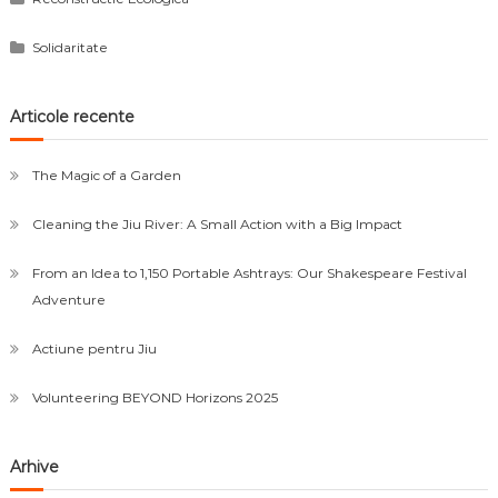
Solidaritate
Articole recente
The Magic of a Garden
Cleaning the Jiu River: A Small Action with a Big Impact
From an Idea to 1,150 Portable Ashtrays: Our Shakespeare Festival
Adventure
Actiune pentru Jiu
Volunteering BEYOND Horizons 2025
Arhive