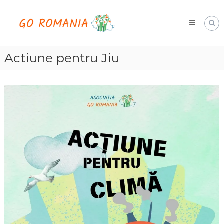
Skip
Go
to
Romania
content
hai
cu
noi
Actiune pentru Jiu