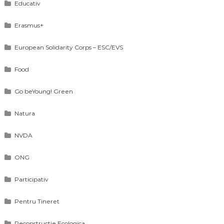
Educativ
Erasmus+
European Solidarity Corps – ESC/EVS
Food
Go beYoung! Green
Natura
NVDA
ONG
Participativ
Pentru Tineret
Reconstructie Ecologica