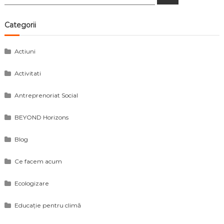
for:
Categorii
Actiuni
Activitati
Antreprenoriat Social
BEYOND Horizons
Blog
Ce facem acum
Ecologizare
Educație pentru climă