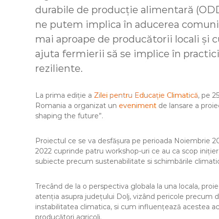
durabile de producție alimentară (ODD
ne putem implica în aducerea comunită
mai aproape de producătorii locali ș
ajuta fermierii să se implice în practic
reziliente.
La prima ediție a
Zilei pentru Educație Climatică
, pe 2
Romania a organizat un
eveniment
de lansare a proie
shaping the future”.
Proiectul ce se va desfășura pe perioada Noiembrie 
2022 cuprinde patru workshop-uri ce au ca scop inițiere
subiecte precum sustenabilitate si schimbările climati
Trecând de la o perspectiva globala la una locala, proiec
atenția asupra județului Dolj, vizând pericole precum de
instabilitatea climatica, si cum influențează acestea ac
producători agricoli.