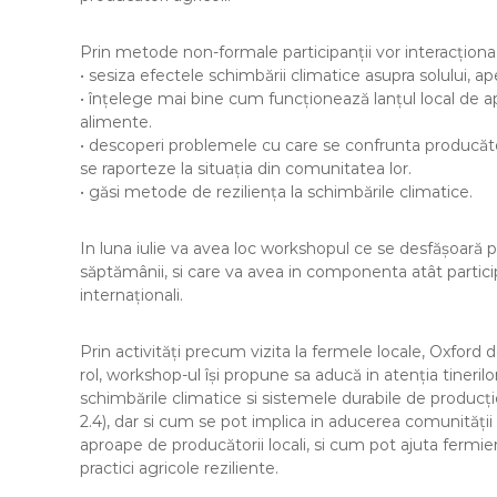
Prin metode non-formale participanții vor interacționa
• sesiza efectele schimbării climatice asupra solului, apei
• înțelege mai bine cum funcționează lanțul local de a
alimente.
• descoperi problemele cu care se confrunta producători
se raporteze la situația din comunitatea lor.
• găsi metode de reziliența la schimbările climatice.
In luna iulie va avea loc workshopul ce se desfășoară p
săptămânii, si care va avea in componenta atât participa
internaționali.
Prin activități precum vizita la fermele locale, Oxford d
rol, workshop-ul își propune sa aducă in atenția tinerilo
schimbările climatice si sistemele durabile de produc
2.4), dar si cum se pot implica in aducerea comunității l
aproape de producătorii locali, si cum pot ajuta fermieri
practici agricole reziliente.