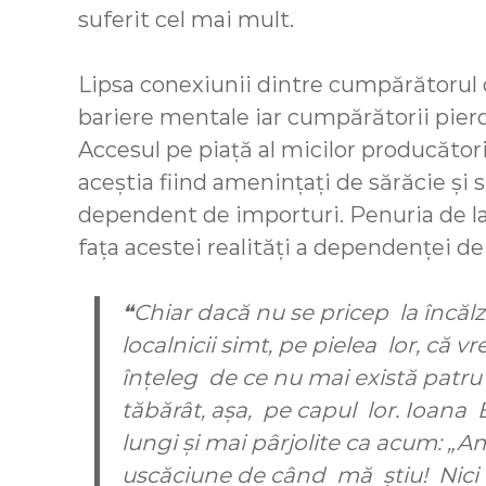
suferit cel mai mult.
Lipsa conexiunii dintre cumpărătorul 
bariere mentale iar cumpărătorii pierd
Accesul pe piață al micilor producător
aceștia fiind amenințați de sărăcie și
dependent de importuri. Penuria de la
fața acestei realități a dependenței de
❝Chiar dacă nu se pricep la încălzi
localnicii simt, pe pielea lor, că v
înţeleg de ce nu mai există patru
tăbărât, așa, pe capul lor. Ioana
lungi și mai pârjolite ca acum: „
uscăciune de când mă știu! Nici 