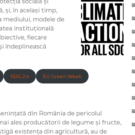
tecția socială și
 și, în același timp,
ia mediului, modele de
tea instituțională
biective, fiecare
-și îndeplinească
SDG 2.4
EU Green Week
menințată din România de pericolul
mai ales producătorii de legume și fructe,
câștigă existența din agricultură, au de