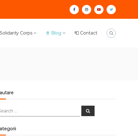
facebook
instagram
youtube
twitter
olidarity Corps
📓 Blog
📮 Contact
autare
earch
Search
r:
ategorii