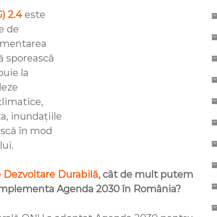
) 2.4
este
e de
lementarea
să sporească
buie la
deze
climatice,
, inundațiile
ască în mod
lui.
e Dezvoltare Durabilă
, cât de mult putem
 implementa Agenda 2030 în România?