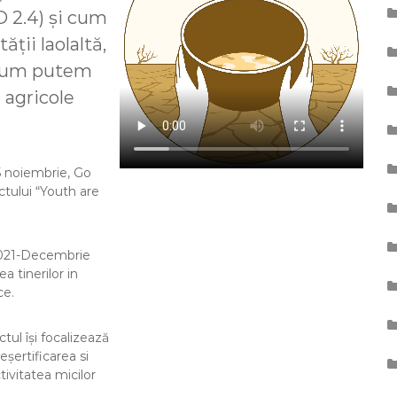
 2.4) și cum
ții laolaltă,
i cum putem
i agricole
5 noiembrie, Go
ctului “Youth are
2021-Decembrie
a tinerilor in
ce.
tul își focalizează
șertificarea si
tivitatea micilor