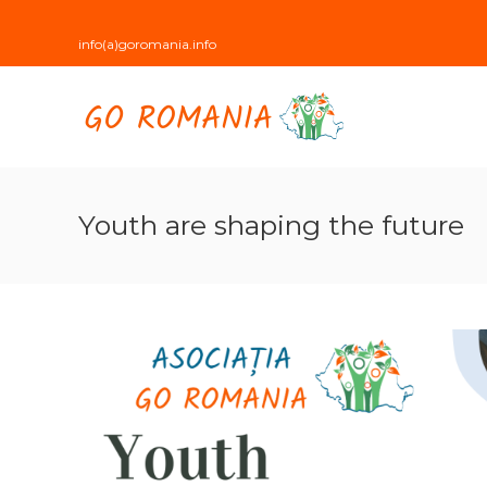
Skip
to
info(a)goromania.info
content
Go
Romania
hai
cu
noi
Youth are shaping the future