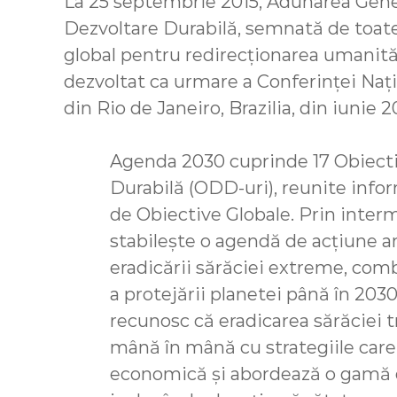
La 25 septembrie 2015, Adunarea Gen
Dezvoltare Durabilă, semnată de toa
global pentru redirecționarea umanităț
dezvoltat ca urmare a Conferinței Nați
din Rio de Janeiro, Brazilia, din iunie 2
Agenda 2030 cuprinde 17 Obiecti
Durabilă (ODD-uri), reunite info
de Obiective Globale. Prin interm
stabileşte o agendă de acţiune a
eradicării sărăciei extreme, comba
a protejării planetei până în 2030
recunosc că eradicarea sărăciei 
mână în mână cu strategiile care
economică și abordează o gamă d