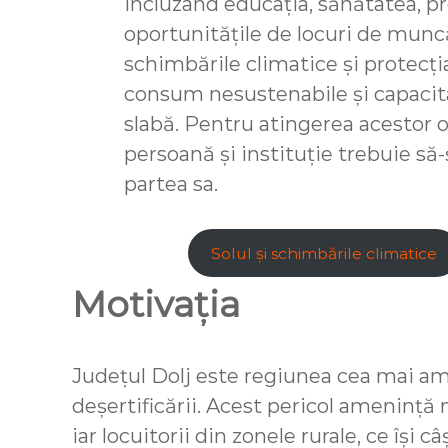
incluzând educația, sănătatea, pro
oportunitățile de locuri de muncă,
schimbările climatice și protecț
consum nesustenabile și capacita
slabă. Pentru atingerea acestor o
persoană și instituție trebuie să
partea sa.
Solul și schimbările climatice
Motivația
Județul Dolj este regiunea cea mai a
deșertificării. Acest pericol amenință 
iar locuitorii din zonele rurale, ce își 