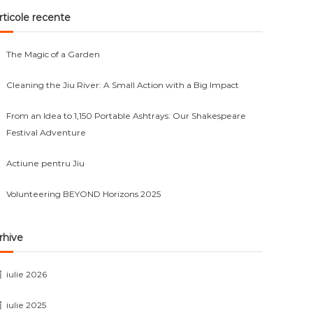
rticole recente
The Magic of a Garden
Cleaning the Jiu River: A Small Action with a Big Impact
From an Idea to 1,150 Portable Ashtrays: Our Shakespeare
Festival Adventure
Actiune pentru Jiu
Volunteering BEYOND Horizons 2025
rhive
iulie 2026
iulie 2025