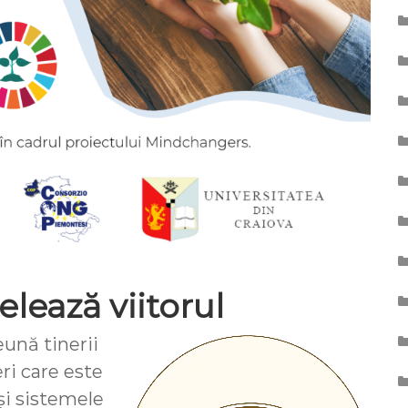
lează viitorul
ună tinerii
ri care este
și sistemele