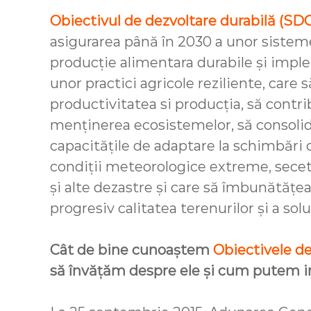
Obiectivul de dezvoltare durabilă (SDG
asigurarea până în 2030 a unor sistem
producție alimentara durabile și imp
unor practici agricole reziliente, care 
productivitatea si producția, să contri
menținerea ecosistemelor, să consoli
capacitățile de adaptare la schimbări 
condiții meteorologice extreme, seceta
și alte dezastre și care să îmbunătățe
progresiv calitatea terenurilor și a solu
Cât de bine cunoaștem
Obiectivele d
să învățăm despre ele și cum putem