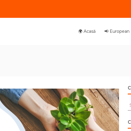
🌍 Acasă
📢 European S
C
S
fo
C