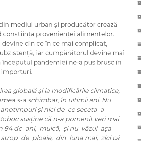
din mediul urban și producător crează
 conștiința provenienței alimentelor.
i devine din ce în ce mai complicat,
 subzistență, iar cumpărătorul devine mai
 începutul pandemiei ne-a pus brusc în
 importuri.
rea globală și la modificările climatice,
remea s-a schimbat, în ultimii ani. Nu
 anotimpuri și nici de ce seceta a
 Boboc susţine că n-a pomenit veri mai
Am 84 de ani, muică, și nu văzui așa
strop de ploaie, din luna mai, zici că