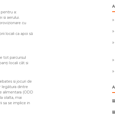
A
 pentru a:
 si aerului.
provizionare cu
i locali ca apoi să
e tot parcursul
nți locali cât si
ebates si jocuri de
r legătura dintre
A
ție alimentara (ODD
a olalta, mai
i sa se implice in