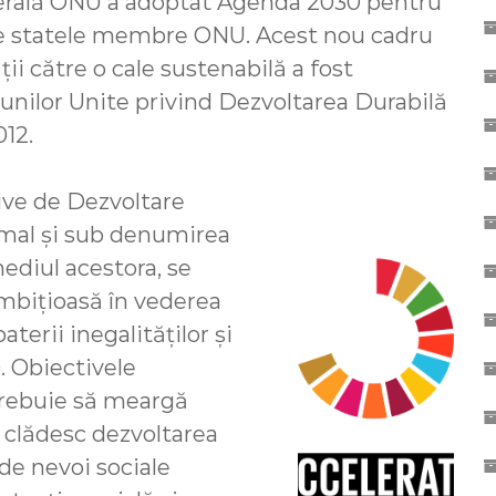
erală ONU a adoptat Agenda 2030 pentru
te statele membre ONU. Acest nou cadru
ii către o cale sustenabilă a fost
unilor Unite privind Dezvoltarea Durabilă
012.
ve de Dezvoltare
rmal şi sub denumirea
ediul acestora, se
mbiţioasă în vederea
terii inegalităţilor şi
. Obiectivele
trebuie să meargă
 clădesc dezvoltarea
e nevoi sociale