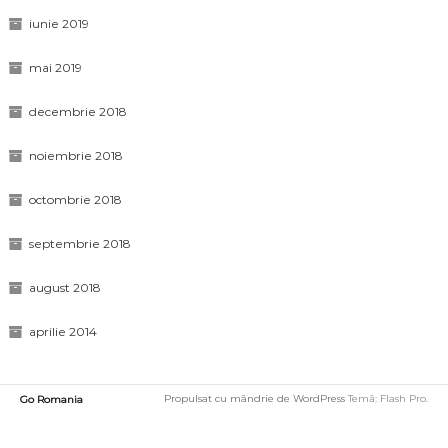
iunie 2019
mai 2019
decembrie 2018
noiembrie 2018
octombrie 2018
septembrie 2018
august 2018
aprilie 2014
Propulsat cu mândrie de WordPress
Temă: Flash Pro.
Go Romania
Încarc
o