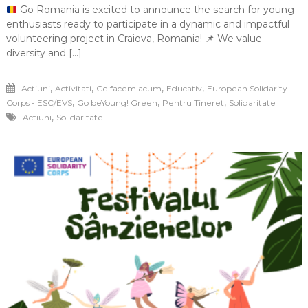
Go Romania is excited to announce the search for young
enthusiasts ready to participate in a dynamic and impactful
volunteering project in Craiova, Romania!
📌
We value
diversity and […]
,
,
,
,
Actiuni
Activitati
Ce facem acum
Educativ
European Solidarity
,
,
,
Corps - ESC/EVS
Go beYoung! Green
Pentru Tineret
Solidaritate
,
Actiuni
Solidaritate