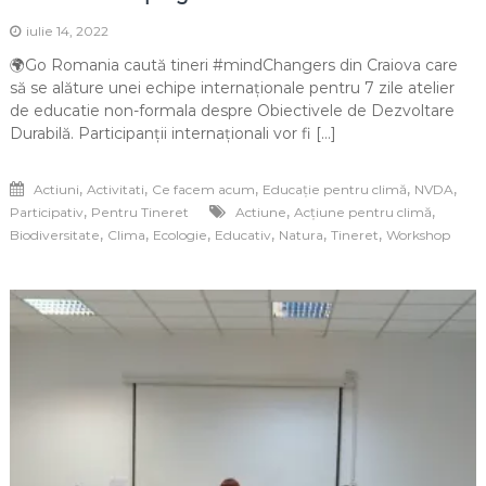
iulie 14, 2022
🌍Go Romania caută tineri #mindChangers din Craiova care
să se alăture unei echipe internaționale pentru 7 zile atelier
de educatie non-formala despre Obiectivele de Dezvoltare
Durabilă. Participanții internaționali vor fi […]
,
,
,
,
,
Actiuni
Activitati
Ce facem acum
Educație pentru climă
NVDA
,
,
,
Participativ
Pentru Tineret
Actiune
Acțiune pentru climă
,
,
,
,
,
,
Biodiversitate
Clima
Ecologie
Educativ
Natura
Tineret
Workshop