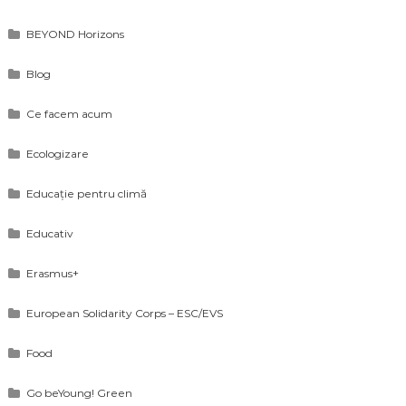
BEYOND Horizons
Blog
Ce facem acum
Ecologizare
Educație pentru climă
Educativ
Erasmus+
European Solidarity Corps – ESC/EVS
Food
Go beYoung! Green