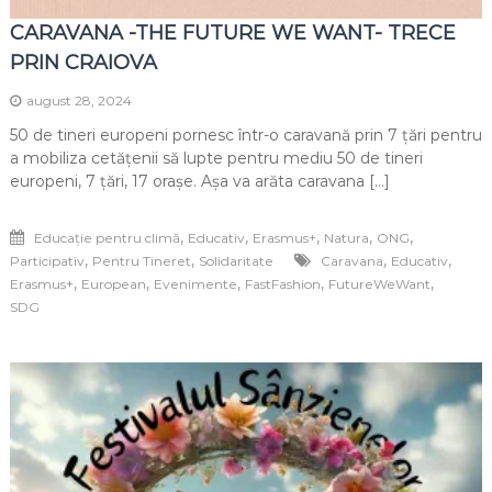
CARAVANA -THE FUTURE WE WANT- TRECE
PRIN CRAIOVA
august 28, 2024
50 de tineri europeni pornesc într-o caravană prin 7 țări pentru
a mobiliza cetățenii să lupte pentru mediu 50 de tineri
europeni, 7 țări, 17 orașe. Așa va arăta caravana […]
,
,
,
,
,
Educație pentru climă
Educativ
Erasmus+
Natura
ONG
,
,
,
,
Participativ
Pentru Tineret
Solidaritate
Caravana
Educativ
,
,
,
,
,
Erasmus+
European
Evenimente
FastFashion
FutureWeWant
SDG