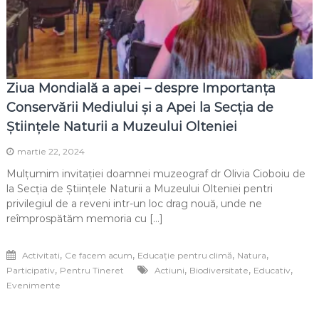
Ziua Mondială a apei – despre Importanța
Conservării Mediului și a Apei la Secția de
Științele Naturii a Muzeului Olteniei
martie 22, 2024
Mulțumim invitației doamnei muzeograf dr Olivia Cioboiu de
la Secția de Științele Naturii a Muzeului Olteniei pentri
privilegiul de a reveni intr-un loc drag nouă, unde ne
reîmprospătăm memoria cu […]
,
,
,
,
Activitati
Ce facem acum
Educație pentru climă
Natura
,
,
,
,
Participativ
Pentru Tineret
Actiuni
Biodiversitate
Educativ
Evenimente