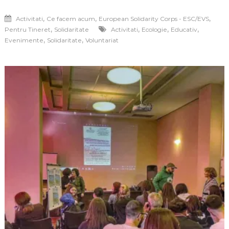
,
,
,
Activitati
Ce facem acum
European Solidarity Corps - ESC/EVS
,
,
,
,
Pentru Tineret
Solidaritate
Activitati
Ecologie
Educativ
,
,
Evenimente
Solidaritate
Voluntariat