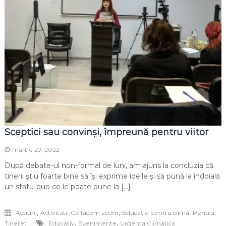
Sceptici sau convinși, împreună pentru viitor
martie 29, 2022
După debate-ul non-formal de luni, am ajuns la concluzia că
tinerii știu foarte bine să își exprime ideile și să pună la îndoială
un statu-quo ce le poate pune la […]
,
,
,
,
Actiuni
Activitati
Ce facem acum
Educație pentru climă
Pentru
,
,
Tineret
Educativ
Evenimente
Urgenta Climatica