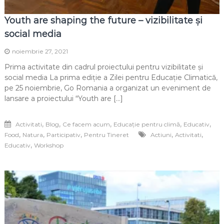
Youth are shaping the future – vizibilitate și
social media
noiembrie 27, 2021
Prima activitate din cadrul proiectului pentru vizibilitate și
social media La prima ediție a Zilei pentru Educație Climatică,
pe 25 noiembrie, Go Romania a organizat un eveniment de
lansare a proiectului “Youth are […]
,
,
,
,
,
Activitati
Blog
Ce facem acum
Educație pentru climă
Educativ
,
,
,
,
,
Food
Natura
Participativ
Pentru Tineret
Actiuni
Activitati
,
Educativ
Workshop