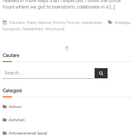
needed in more ways than I expected. I loved the office
hours where we got to brainstorm, collaborate in a […]
,
,
,
,
,
Educativ
Food
Natura
Pentru Tineret
Solidaritate
Ecologie
,
,
European
Solidaritate
Voluntariat
Cautare
Search
Search
for:
Categorii
Actiuni
Activitati
Antreprenoriat Social