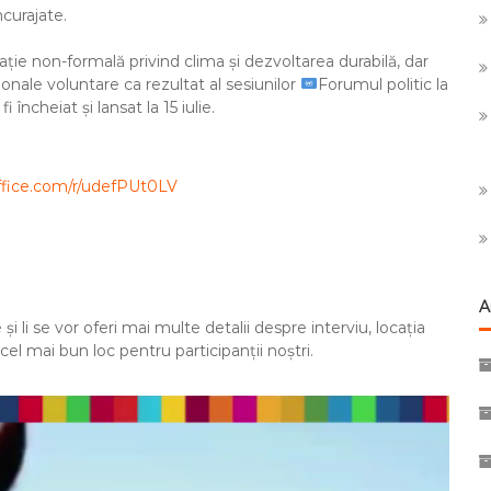
ncurajate.
ție non-formală privind clima și dezvoltarea durabilă, dar
ionale voluntare ca rezultat al sesiunilor
Forumul politic la
 încheiat și lansat la 15 iulie.
office.com/r/udefPUt0LV
A
 și li se vor oferi mai multe detalii despre interviu, locația
 cel mai bun loc pentru participanții noștri.