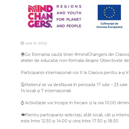
iulie 14, 2022
🌍Go Romania caută tineri #mindChangers din Craiova c
atelier de educatie non-formala despre Obiectivele de
Participanții internaționali vor fi la Craiova pentru a-ș
🗓️Atelierul se va desfășura în perioada 17 iulie – 23 iulie
14 locali și 7 internaționali.
⌚ Activitățile vor începe în fiecare zi la ora 10:00 dim
🍽️Pentru participanții selectați, atât locali, cât și inte
este între 12:30 și 14:00 și cina între 17:30 și 18:30