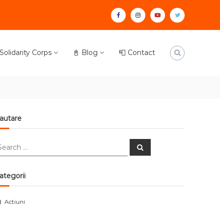
facebook
instagram
youtube
twitter
olidarity Corps
📓 Blog
📮 Contact
autare
earch
Search
r:
ategorii
Actiuni