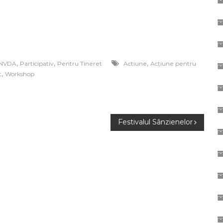
,
,
,
NVDA
Participativ
Pentru Tineret
Actiune
Acțiune pentru
,
t
Workshop
Festivalul Sânzienelor