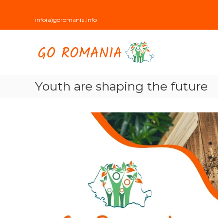
Skip
to
info(a)goromania.info
content
Go
Romania
hai
cu
Youth are shaping the future
noi