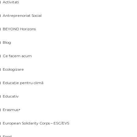
Activitati
Antreprenoriat Social
BEYOND Horizons
Blog
Ce facem acum
Ecologizare
Educație pentru climă
Educativ
Erasmus+
European Solidarity Corps – ESC/EVS
Food