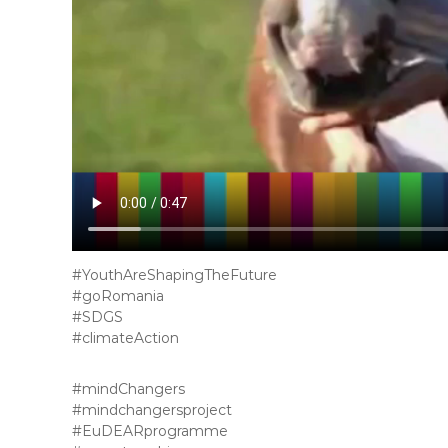
#YouthAreShapingTheFuture
#goRomania
#SDGS
#climateAction
#mindChangers
#mindchangersproject
#EuDEARprogramme