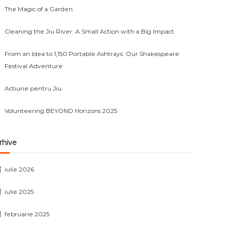
The Magic of a Garden
Cleaning the Jiu River: A Small Action with a Big Impact
From an Idea to 1,150 Portable Ashtrays: Our Shakespeare
Festival Adventure
Actiune pentru Jiu
Volunteering BEYOND Horizons 2025
rhive
iulie 2026
iulie 2025
februarie 2025