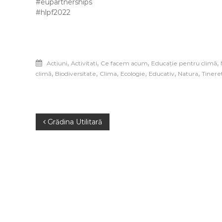
#eupartnerships
#hlpf2022
,
,
,
,
Actiuni
Activitati
Ce facem acum
Educație pentru climă
,
,
,
,
,
,
climă
Biodiversitate
Clima
Ecologie
Educativ
Natura
Tinere
Navigare
Grădina Utilitară
în
articole