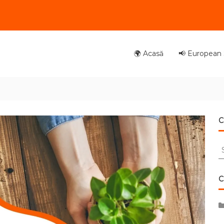
🌍 Acasă
📢 European S
C
S
fo
C