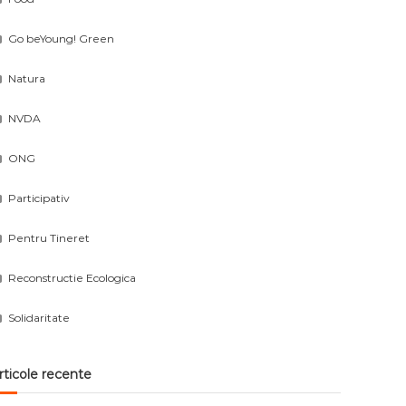
Go beYoung! Green
Natura
NVDA
ONG
Participativ
Pentru Tineret
Reconstructie Ecologica
Solidaritate
rticole recente