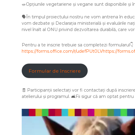
🥗Opțiunile vegetariene și vegane sunt disponibile și î
🗣️
În timpul proiectului nostru ne vom antrena în educa
vom dezbate și Declarația ministerială și evaluările naț
nivel înalt al ONU privind dezvoltarea durabilă, care vor fi
Pentru a te inscrie trebuie sa completezi formularul👇
https://forms.office.com/r/udefPUt0LV
https://forms.
Formular de înscriere
🧾 Participanții selectați vor fi contactați după inscriere
atelierului și programul. 🛋️Fii sigur că am optat pentru