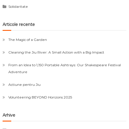
Solidaritate
Articole recente
The Magic of a Garden
Cleaning the Jiu River: A Small Action with a Big Impact
From an Idea to 1,150 Portable Ashtrays: Our Shakespeare Festival
Adventure
Actiune pentru Jiu
Volunteering BEYOND Horizons 2025
Arhive