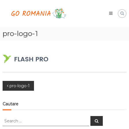
Skip
Go
to
Romania
content
hai
cu
noi
pro-logo-1
Navigare
pro-logo-1
în
Cautare
articole
Search
Search
for: