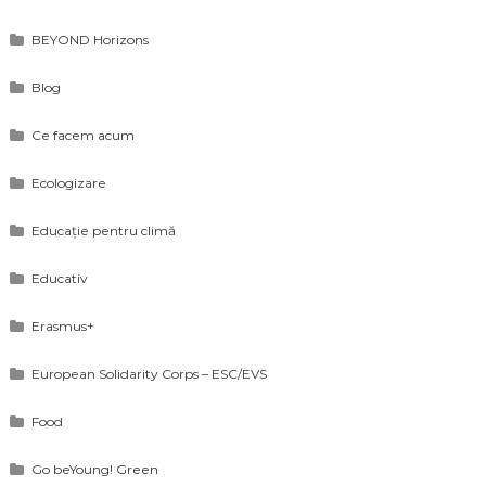
BEYOND Horizons
Blog
Ce facem acum
Ecologizare
Educație pentru climă
Educativ
Erasmus+
European Solidarity Corps – ESC/EVS
Food
Go beYoung! Green