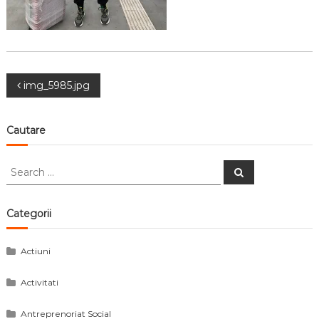
Navigare
img_5985.jpg
în
Cautare
articole
Search
Search
for:
Categorii
Actiuni
Activitati
Antreprenoriat Social