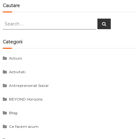
în
Cautare
articole
Search
Search
for:
Categorii
Actiuni
Activitati
Antreprenoriat Social
BEYOND Horizons
Blog
Ce facem acum