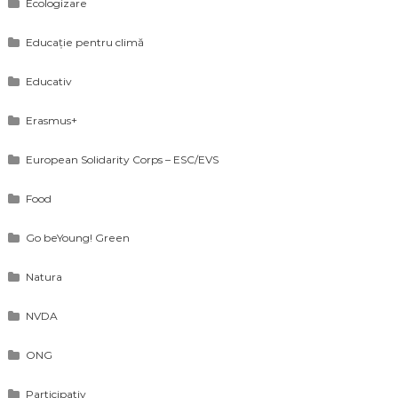
Ecologizare
Educație pentru climă
Educativ
Erasmus+
European Solidarity Corps – ESC/EVS
Food
Go beYoung! Green
Natura
NVDA
ONG
Participativ