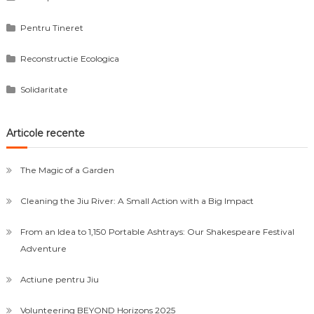
Pentru Tineret
Reconstructie Ecologica
Solidaritate
Articole recente
The Magic of a Garden
Cleaning the Jiu River: A Small Action with a Big Impact
From an Idea to 1,150 Portable Ashtrays: Our Shakespeare Festival
Adventure
Actiune pentru Jiu
Volunteering BEYOND Horizons 2025