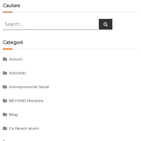
în
Cautare
articole
Search
Search
for:
Categorii
Actiuni
Activitati
Antreprenoriat Social
BEYOND Horizons
Blog
Ce facem acum