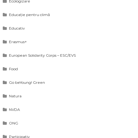
Ecologizare
Educație pentru climă
Educativ
Erasmus+
European Solidarity Corps – ESC/EVS
Food
Go beYoung! Green
Natura
NVDA
ONG
Participativ