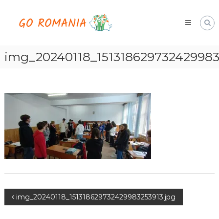
Skip
Go
to
Romania
content
hai
cu
noi
img_20240118_151318629732429983
Navigare
img_20240118_151318629732429983253913.jpg