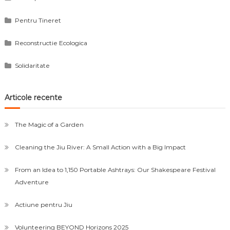
Pentru Tineret
Reconstructie Ecologica
Solidaritate
Articole recente
The Magic of a Garden
Cleaning the Jiu River: A Small Action with a Big Impact
From an Idea to 1,150 Portable Ashtrays: Our Shakespeare Festival
Adventure
Actiune pentru Jiu
Volunteering BEYOND Horizons 2025