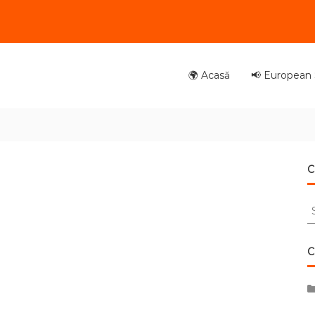
🌍 Acasă
📢 European S
C
S
fo
C