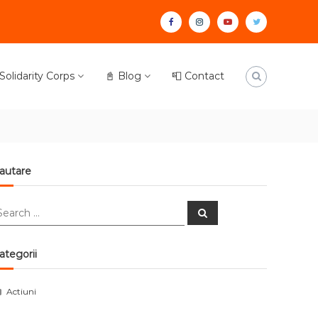
facebook
instagram
youtube
twitter
olidarity Corps
📓 Blog
📮 Contact
autare
earch
Search
r:
ategorii
Actiuni