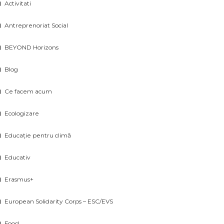
Activitati
Antreprenoriat Social
BEYOND Horizons
Blog
Ce facem acum
Ecologizare
Educație pentru climă
Educativ
Erasmus+
European Solidarity Corps – ESC/EVS
Food