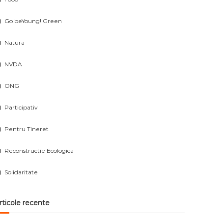
Go beYoung! Green
Natura
NVDA
ONG
Participativ
Pentru Tineret
Reconstructie Ecologica
Solidaritate
rticole recente