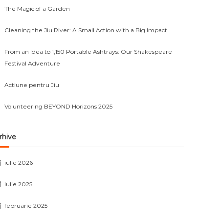
The Magic of a Garden
Cleaning the Jiu River: A Small Action with a Big Impact
From an Idea to 1,150 Portable Ashtrays: Our Shakespeare
Festival Adventure
Actiune pentru Jiu
Volunteering BEYOND Horizons 2025
rhive
iulie 2026
iulie 2025
februarie 2025