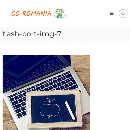
Skip
Go
to
Romania
content
hai
cu
noi
flash-port-img-7