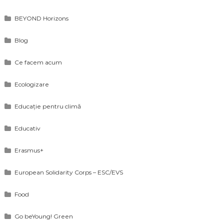
BEYOND Horizons
Blog
Ce facem acum
Ecologizare
Educație pentru climă
Educativ
Erasmus+
European Solidarity Corps – ESC/EVS
Food
Go beYoung! Green