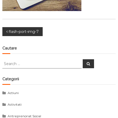
Navigare
flash-port-img-7
în
Cautare
articole
Search
Search
for:
Categorii
Actiuni
Activitati
Antreprenoriat Social