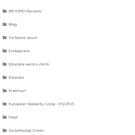
BEYOND Horizons
Blog
Ce facem acum
Ecologizare
Educație pentru climă
Educativ
Erasmus+
European Solidarity Corps – ESC/EVS
Food
Go beYoung! Green