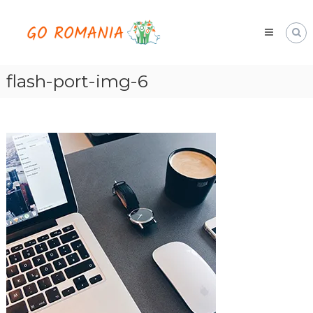
Skip
Go
to
Romania
content
hai
cu
noi
flash-port-img-6