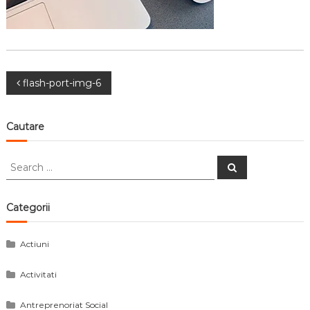
Navigare
flash-port-img-6
în
Cautare
articole
Search
Search
for:
Categorii
Actiuni
Activitati
Antreprenoriat Social