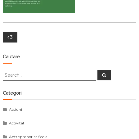
Navigare
3
în
Cautare
articole
Search
Search
for:
Categorii
Actiuni
Activitati
Antreprenoriat Social