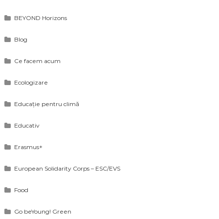
BEYOND Horizons
Blog
Ce facem acum
Ecologizare
Educație pentru climă
Educativ
Erasmus+
European Solidarity Corps – ESC/EVS
Food
Go beYoung! Green