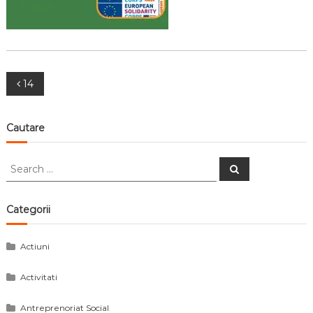
Navigare
14
în
Cautare
articole
Search
Search
for:
Categorii
Actiuni
Activitati
Antreprenoriat Social