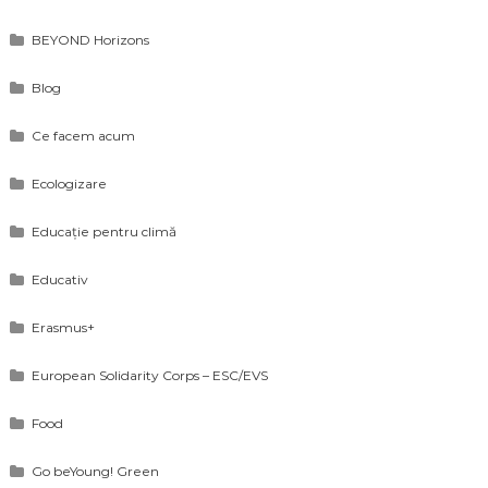
BEYOND Horizons
Blog
Ce facem acum
Ecologizare
Educație pentru climă
Educativ
Erasmus+
European Solidarity Corps – ESC/EVS
Food
Go beYoung! Green