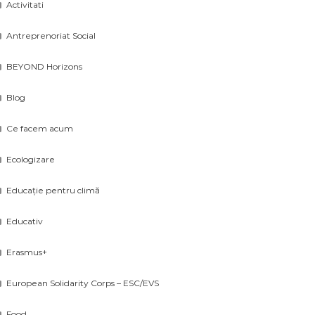
Activitati
Antreprenoriat Social
BEYOND Horizons
Blog
Ce facem acum
Ecologizare
Educație pentru climă
Educativ
Erasmus+
European Solidarity Corps – ESC/EVS
Food