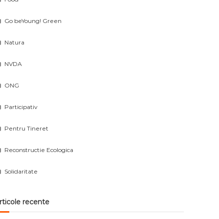
Go beYoung! Green
Natura
NVDA
ONG
Participativ
Pentru Tineret
Reconstructie Ecologica
Solidaritate
rticole recente