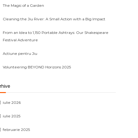
The Magic of a Garden
Cleaning the Jiu River: A Small Action with a Big Impact
From an Idea to 1,150 Portable Ashtrays: Our Shakespeare
Festival Adventure
Actiune pentru Jiu
Volunteering BEYOND Horizons 2025
rhive
iulie 2026
iulie 2025
februarie 2025