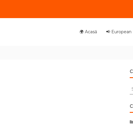
🌍 Acasă
📢 European S
C
S
fo
C