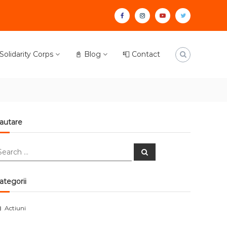
facebook
instagram
youtube
twitter
olidarity Corps
📓 Blog
📮 Contact
autare
earch
Search
r:
ategorii
Actiuni